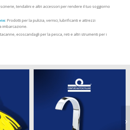
cuscinerie, tendalini e altri accessori per rendere il tuo soggiorno
one
: Prodotti per la pulizia, vernici, lubrificanti e attrezzi
tua imbarcazione.
rtacanne, ecoscandagli per la pesca, reti e altri strumenti per i
st