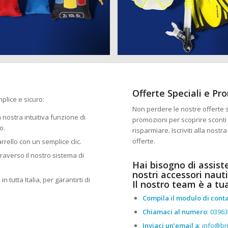
Offerte Speciali e Pr
plice e sicuro:
Non perdere le nostre offerte sp
la nostra intuitiva funzione di
promozioni per scoprire sconti 
o.
risparmiare. Iscriviti alla nost
offerte.
arrello con un semplice clic.
traverso il nostro sistema di
Hai bisogno di assist
nostri accessori nauti
n tutta Italia, per garantirti di
Il nostro team è a tu
Compila il modulo di conta
Chiamaci al numero
:
0396
Inviaci un’email a
:
info@bri