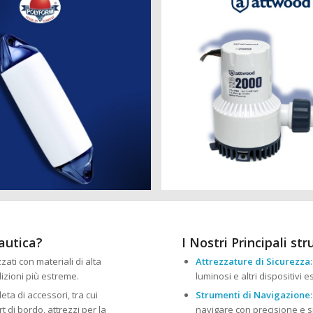
nautica?
I Nostri Principali st
zzati con materiali di alta
Attrezzature di Sicurezza
izioni più estreme.
luminosi e altri dispositivi 
ta di accessori, tra cui
Strumenti di Navigazione
 di bordo, attrezzi per la
navigare con precisione e s