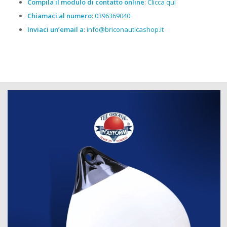
Compila il modulo di contatto online
:
Clicca quì
Chiamaci al numero
:
0396369040
Inviaci un’email a
:
info@briconauticashop.it