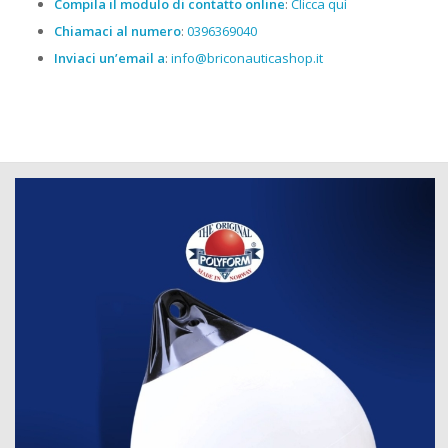
Compila il modulo di contatto online
:
Clicca quì
Chiamaci al numero
:
0396369040
Inviaci un’email a
:
info@briconauticashop.it