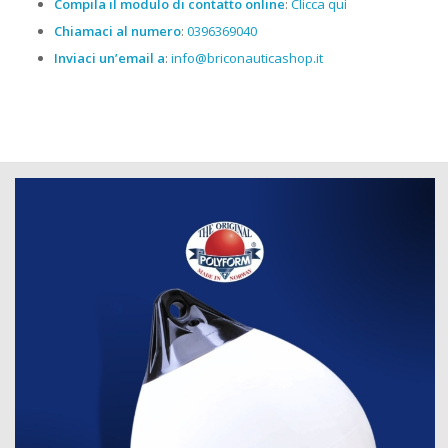
Compila il modulo di contatto online
:
Clicca quì
Chiamaci al numero
:
0396369040
Inviaci un’email a
:
info@briconauticashop.it