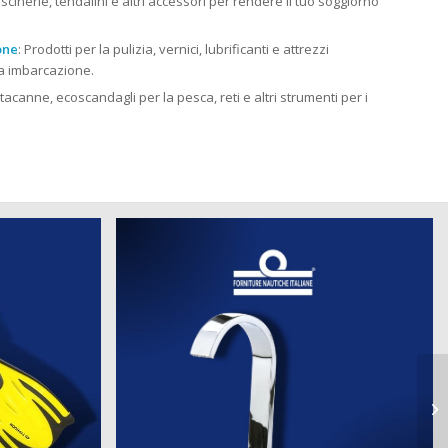
cuscinerie, tendalini e altri accessori per rendere il tuo soggiorno
one
: Prodotti per la pulizia, vernici, lubrificanti e attrezzi
tua imbarcazione.
rtacanne, ecoscandagli per la pesca, reti e altri strumenti per i
st