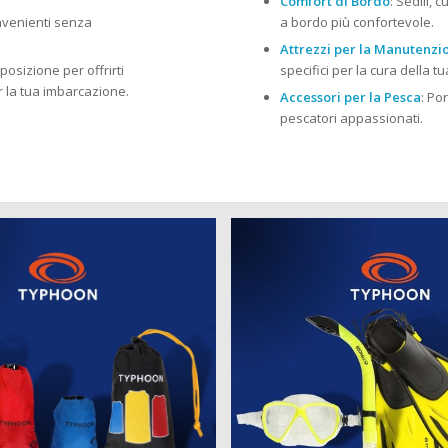
Comfort di Bordo
: Sedili, 
onvenienti senza
a bordo più confortevole.
Attrezzi per la Manutenzi
posizione per offrirti
specifici per la cura della 
r la tua imbarcazione.
Accessori per la Pesca
: Po
pescatori appassionati.