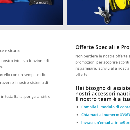
Offerte Speciali e Pr
ce e sicuro:
Non perdere le nostre offerte sp
la nostra intuitiva funzione di
promozioni per scoprire sconti 
o.
risparmiare. Iscriviti alla nost
offerte.
arrello con un semplice clic.
traverso il nostro sistema di
Hai bisogno di assist
nostri accessori nauti
n tutta Italia, per garantirti di
Il nostro team è a tu
Compila il modulo di conta
Chiamaci al numero
:
0396
Inviaci un’email a
:
info@bri