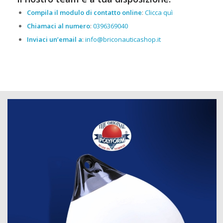
Compila il modulo di contatto online
:
Clicca quì
Chiamaci al numero
:
0396369040
Inviaci un’email a
:
info@briconauticashop.it