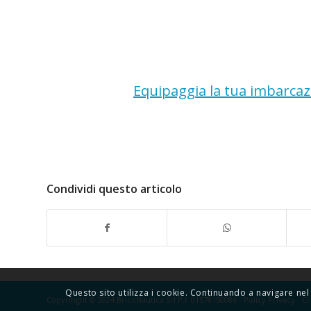
Equipaggia la tua imbarcazi
Condividi questo articolo
Questo sito utilizza i cookie. Continuando a navigare nel 
Copyrihght © 2024 BricoNautica Srl P.I. 01578150086 -
Policy Privacy
-
Cr