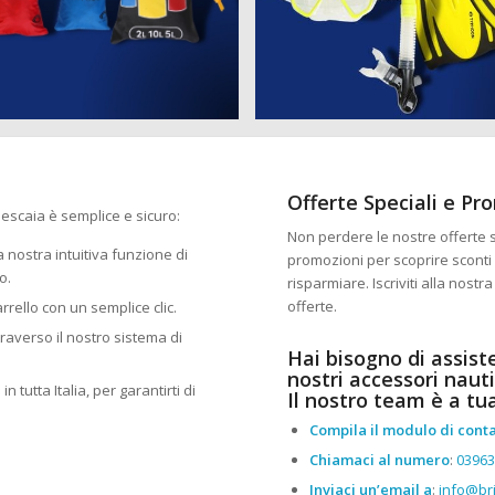
Offerte Speciali e Pr
Pescaia è semplice e sicuro:
Non perdere le nostre offerte sp
 la nostra intuitiva funzione di
promozioni per scoprire sconti 
o.
risparmiare. Iscriviti alla nost
offerte.
arrello con un semplice clic.
traverso il nostro sistema di
Hai bisogno di assist
nostri accessori nauti
n tutta Italia, per garantirti di
Il nostro team è a tu
Compila il modulo di conta
Chiamaci al numero
:
0396
Inviaci un’email a
:
info@bri