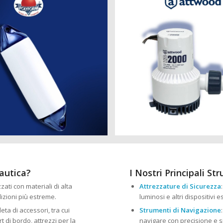
nautica?
I Nostri Principali St
zzati con materiali di alta
Attrezzature di Sicurezza
izioni più estreme.
luminosi e altri dispositivi 
ta di accessori, tra cui
Strumenti di Navigazione
 di bordo, attrezzi per la
navigare con precisione e s