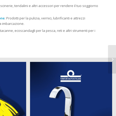
cuscinerie, tendalini e altri accessori per rendere il tuo soggiorno
one
: Prodotti per la pulizia, vernici, lubrificanti e attrezzi
tua imbarcazione.
rtacanne, ecoscandagli per la pesca, reti e altri strumenti per i
St