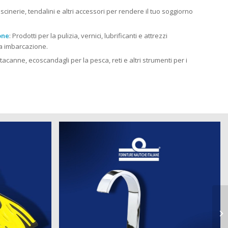
cuscinerie, tendalini e altri accessori per rendere il tuo soggiorno
one
: Prodotti per la pulizia, vernici, lubrificanti e attrezzi
tua imbarcazione.
rtacanne, ecoscandagli per la pesca, reti e altri strumenti per i
st
Pr