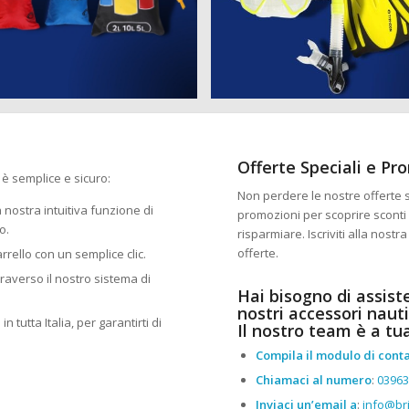
Offerte Speciali e Pr
 è semplice e sicuro:
Non perdere le nostre offerte sp
la nostra intuitiva funzione di
promozioni per scoprire sconti 
o.
risparmiare. Iscriviti alla nost
offerte.
arrello con un semplice clic.
traverso il nostro sistema di
Hai bisogno di assist
nostri accessori nauti
n tutta Italia, per garantirti di
Il nostro team è a tu
Compila il modulo di conta
Chiamaci al numero
:
0396
Inviaci un’email a
:
info@bri