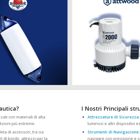
nautica?
I Nostri Principali st
zzati con materiali di alta
Attrezzature di Sicurezza
izioni più estreme.
luminosi e altri dispositivi 
ta di accessori, tra cui
Strumenti di Navigazione
 di bordo, attrezzi per la
navigare con precisione e s