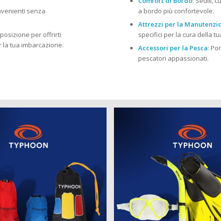
Comfort di Bordo
: Sedili, 
onvenienti senza
a bordo più confortevole.
Attrezzi per la Manutenzi
posizione per offrirti
specifici per la cura della 
r la tua imbarcazione.
Accessori per la Pesca
: Po
pescatori appassionati.