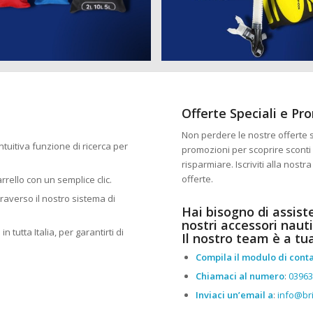
Offerte Speciali e Pr
Non perdere le nostre offerte sp
 intuitiva funzione di ricerca per
promozioni per scoprire sconti 
risparmiare. Iscriviti alla nost
offerte.
arrello con un semplice clic.
traverso il nostro sistema di
Hai bisogno di assist
nostri accessori nauti
n tutta Italia, per garantirti di
Il nostro team è a tu
Compila il modulo di conta
Chiamaci al numero
:
0396
Inviaci un’email a
:
info@bri