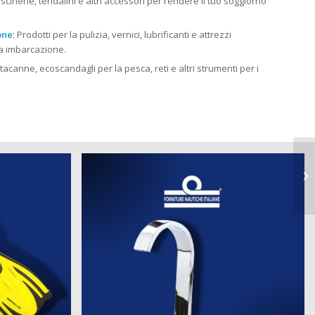
cuscinerie, tendalini e altri accessori per rendere il tuo soggiorno
one
: Prodotti per la pulizia, vernici, lubrificanti e attrezzi
tua imbarcazione.
rtacanne, ecoscandagli per la pesca, reti e altri strumenti per i
pr