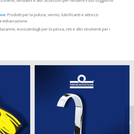
cuscinerie, tendalini e altri accessori per rendere il tuo soggiorno
one
: Prodotti per la pulizia, vernici, lubrificanti e attrezzi
tua imbarcazione.
rtacanne, ecoscandagli per la pesca, reti e altri strumenti per i
pr