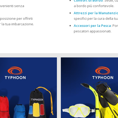
Comfort di Bordo
: Sedili, 
onvenienti senza
a bordo più confortevole.
Attrezzi per la Manutenzi
posizione per offrirti
specifici per la cura della 
r la tua imbarcazione.
Accessori per la Pesca
: Po
pescatori appassionati.