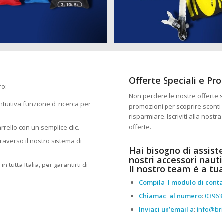
Offerte Speciali e Pr
ro:
Non perdere le nostre offerte sp
 intuitiva funzione di ricerca per
promozioni per scoprire sconti 
risparmiare. Iscriviti alla nost
offerte.
arrello con un semplice clic.
traverso il nostro sistema di
Hai bisogno di assist
nostri accessori nauti
n tutta Italia, per garantirti di
Il nostro team è a tu
Compila il modulo di conta
Chiamaci al numero
:
0396
Inviaci un’email a
:
info@bri