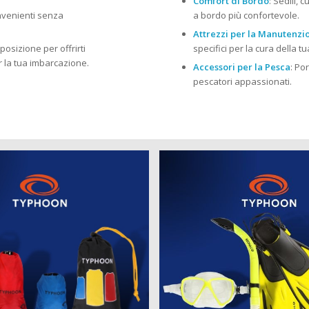
Comfort di Bordo
: Sedili, 
onvenienti senza
a bordo più confortevole.
Attrezzi per la Manutenzi
posizione per offrirti
specifici per la cura della 
r la tua imbarcazione.
Accessori per la Pesca
: Po
pescatori appassionati.