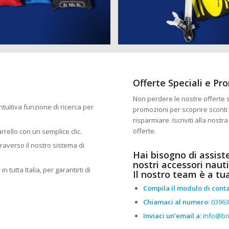
Offerte Speciali e Pr
Non perdere le nostre offerte sp
 intuitiva funzione di ricerca per
promozioni per scoprire sconti 
risparmiare. Iscriviti alla nost
offerte.
arrello con un semplice clic.
traverso il nostro sistema di
Hai bisogno di assist
nostri accessori nauti
n tutta Italia, per garantirti di
Il nostro team è a tu
Compila il modulo di conta
Chiamaci al numero
:
0396
Inviaci un’email a
:
info@bri