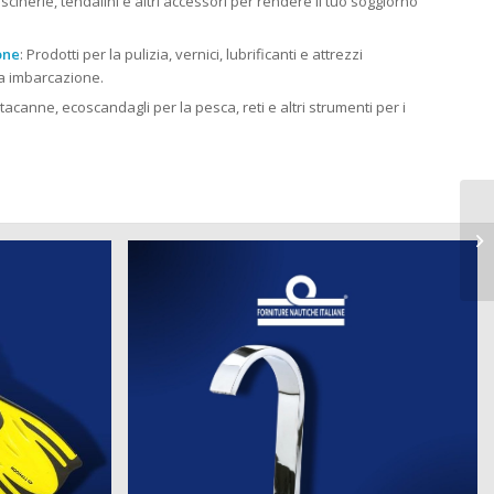
cuscinerie, tendalini e altri accessori per rendere il tuo soggiorno
one
: Prodotti per la pulizia, vernici, lubrificanti e attrezzi
tua imbarcazione.
rtacanne, ecoscandagli per la pesca, reti e altri strumenti per i
Pr