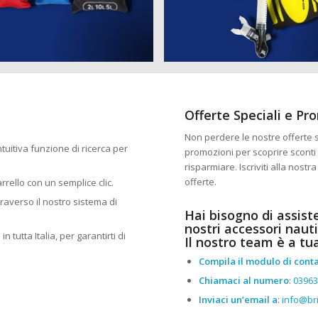
Offerte Speciali e Pr
Non perdere le nostre offerte sp
intuitiva funzione di ricerca per
promozioni per scoprire sconti 
risparmiare. Iscriviti alla nost
offerte.
arrello con un semplice clic.
traverso il nostro sistema di
Hai bisogno di assist
nostri accessori nauti
n tutta Italia, per garantirti di
Il nostro team è a tu
Compila il modulo di conta
Chiamaci al numero
:
0396
Inviaci un’email a
:
info@bri