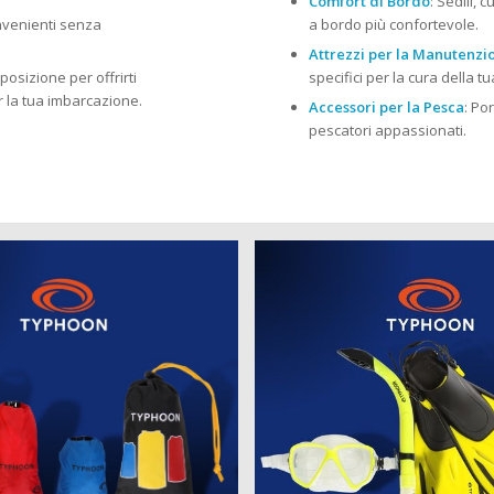
Comfort di Bordo
: Sedili, 
onvenienti senza
a bordo più confortevole.
Attrezzi per la Manutenzi
posizione per offrirti
specifici per la cura della 
r la tua imbarcazione.
Accessori per la Pesca
: Po
pescatori appassionati.