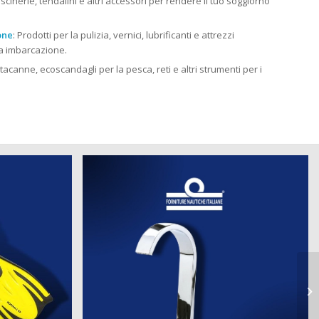
cuscinerie, tendalini e altri accessori per rendere il tuo soggiorno
one
: Prodotti per la pulizia, vernici, lubrificanti e attrezzi
tua imbarcazione.
rtacanne, ecoscandagli per la pesca, reti e altri strumenti per i
at